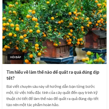
HỎI ĐÁP
Tìm hiểu về làm thế nào để quất ra quả đúng dịp
tết?
Bài viết chuyên sâu này sẽ hướng dẫn bạn từng bước
một, từ việc hiểu đặc tính của cây quất đến quy trình kỹ
thuật chi tiết để làm thế nào để quất ra quả đúng dịp tết
tạo nên một tác phẩm hoàn hảo.