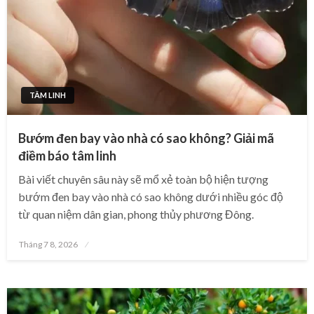
TÂM LINH
Bướm đen bay vào nhà có sao không? Giải mã
điềm báo tâm linh
Bài viết chuyên sâu này sẽ mổ xẻ toàn bộ hiện tượng
bướm đen bay vào nhà có sao không dưới nhiều góc độ
từ quan niệm dân gian, phong thủy phương Đông.
Posted
Tháng 7 8, 2026
on