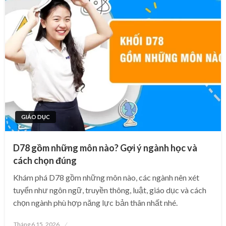
GIÁO DỤC
D78 gồm những môn nào? Gợi ý ngành học và
cách chọn đúng
Khám phá D78 gồm những môn nào, các ngành nên xét
tuyển như ngôn ngữ, truyền thông, luật, giáo dục và cách
chọn ngành phù hợp năng lực bản thân nhất nhé.
Posted
Tháng 6 15, 2026