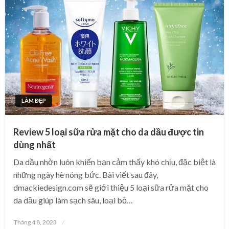
LÀM ĐẸP
Review 5 loại sữa rửa mặt cho da dầu được tin
dùng nhất
Da dầu nhờn luôn khiến bạn cảm thấy khó chịu, đặc biệt là
những ngày hè nóng bức. Bài viết sau đây,
dmackiedesign.com sẽ giới thiệu 5 loại sữa rửa mặt cho
da dầu giúp làm sạch sâu, loại bỏ…
Posted
Tháng 4 8, 2023
on