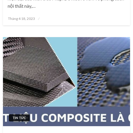
nội thất này,…
Posted
Tháng 4 18, 2023
on
TIN TỨC