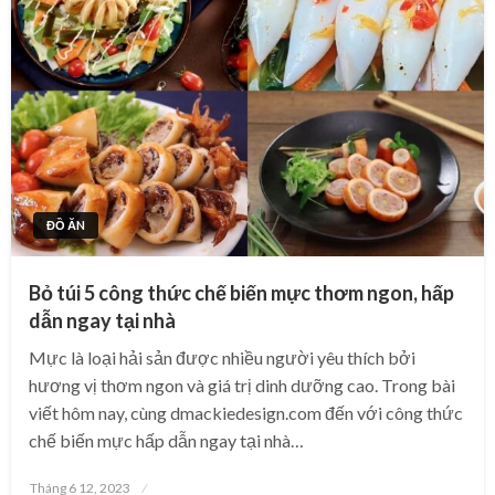
ĐỒ ĂN
Bỏ túi 5 công thức chế biến mực thơm ngon, hấp
dẫn ngay tại nhà
Mực là loại hải sản được nhiều người yêu thích bởi
hương vị thơm ngon và giá trị dinh dưỡng cao. Trong bài
viết hôm nay, cùng dmackiedesign.com đến với công thức
chế biến mực hấp dẫn ngay tại nhà…
Posted
Tháng 6 12, 2023