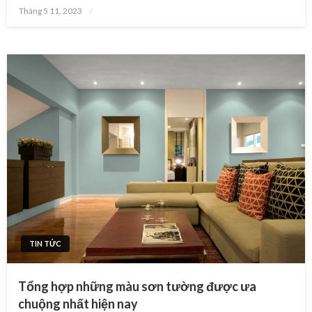
Posted
Tháng 5 11, 2023
on
TIN TỨC
Tổng hợp những màu sơn tường được ưa
chuộng nhất hiện nay