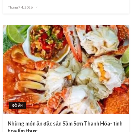
Posted
Tháng 7 4, 2026
on
ĐỒ ĂN
Những món ăn đặc sản Sầm Sơn Thanh Hóa- tinh
hoa ẩm thực