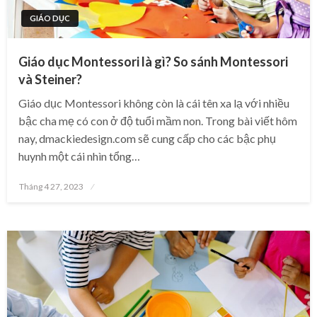
GIÁO DỤC
Giáo dục Montessori là gì? So sánh Montessori
và Steiner?
Giáo dục Montessori không còn là cái tên xa lạ với nhiều
bậc cha mẹ có con ở độ tuổi mầm non. Trong bài viết hôm
nay, dmackiedesign.com sẽ cung cấp cho các bậc phụ
huynh một cái nhìn tổng…
Posted
Tháng 4 27, 2023
on