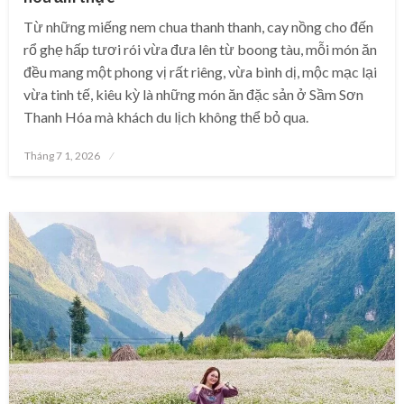
Từ những miếng nem chua thanh thanh, cay nồng cho đến
rổ ghẹ hấp tươi rói vừa đưa lên từ boong tàu, mỗi món ăn
đều mang một phong vị rất riêng, vừa bình dị, mộc mạc lại
vừa tinh tế, kiêu kỳ là những món ăn đặc sản ở Sầm Sơn
Thanh Hóa mà khách du lịch không thể bỏ qua.
Posted
Tháng 7 1, 2026
on