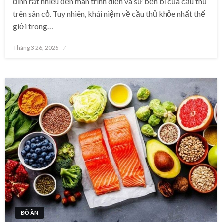
định rất nhiều đến màn trình diễn và sự bền bỉ của cầu thủ
trên sân cỏ. Tuy nhiên, khái niệm về cầu thủ khỏe nhất thế
giới trong…
Posted
Tháng 3 26, 2026
on
ĐỒ ĂN