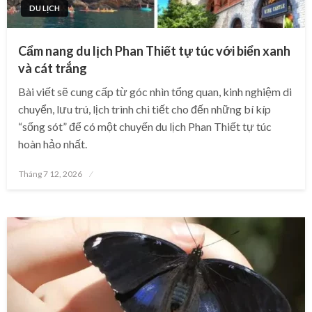
DU LỊCH
Cẩm nang du lịch Phan Thiết tự túc với biển xanh
và cát trắng
Bài viết sẽ cung cấp từ góc nhìn tổng quan, kinh nghiệm di
chuyển, lưu trú, lịch trình chi tiết cho đến những bí kíp
“sống sót” để có một chuyến du lịch Phan Thiết tự túc
hoàn hảo nhất.
Posted
Tháng 7 12, 2026
on