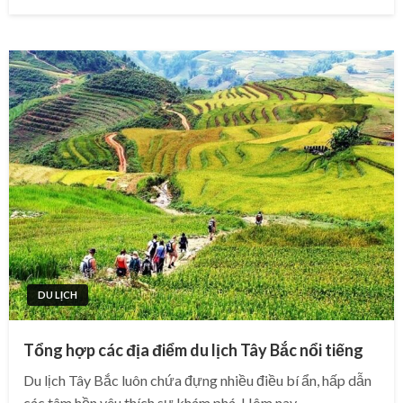
on
DU LỊCH
Tổng hợp các địa điểm du lịch Tây Bắc nổi tiếng
Du lịch Tây Bắc luôn chứa đựng nhiều điều bí ẩn, hấp dẫn
các tâm hồn yêu thích sự khám phá. Hôm nay,