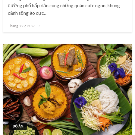
đường phố hấp dẫn cùng những quán cafe ngon, khung
cảnh sống ảo cực…
Posted
Tháng 3 29, 2023
on
ĐỒ ĂN