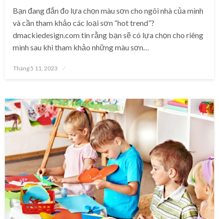
Bạn đang đắn đo lựa chọn màu sơn cho ngôi nhà của mình
và cần tham khảo các loại sơn “hot trend”?
dmackiedesign.com tin rằng bạn sẽ có lựa chọn cho riêng
mình sau khi tham khảo những màu sơn…
Posted
Tháng 5 11, 2023
on