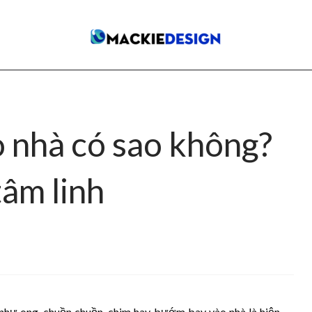
 nhà có sao không?
tâm linh
 như ong, chuồn chuồn, chim hay bướm bay vào nhà là hiện