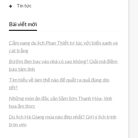
Tin tức
Bài viết mới
Cẩm nang du lịch Phan Thiết tự túc với biển xanh và
cát trắng
Bướm đen bay vào nhà có sao không? Giải mã điềm
báo tâm linh
Tìm hiểu về làm thế nào để quất ra quả đúng dịp
tết?
Những món ăn đặc sản Sầm Sơn Thanh Hóa- tinh
hoa ẩm thực
Du lịch Hà Giang mùa nào đẹp nhất? Gợi ý lịch trình
trọn vẹn