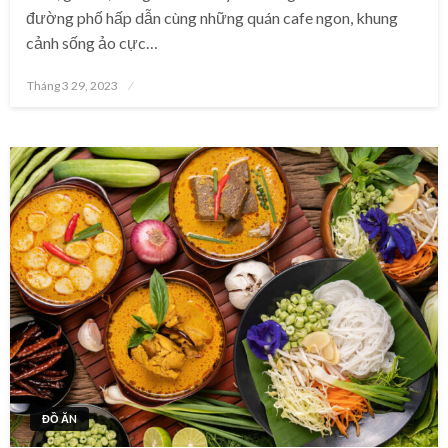
đường phố hấp dẫn cùng những quán cafe ngon, khung
cảnh sống ảo cực…
Posted
Tháng 3 29, 2023
on
ĐỒ ĂN