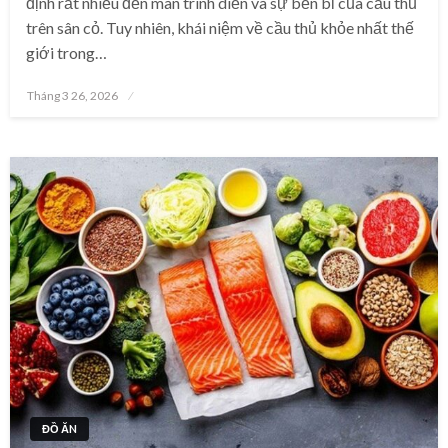
định rất nhiều đến màn trình diễn và sự bền bỉ của cầu thủ
trên sân cỏ. Tuy nhiên, khái niệm về cầu thủ khỏe nhất thế
giới trong…
Posted
Tháng 3 26, 2026
on
ĐỒ ĂN