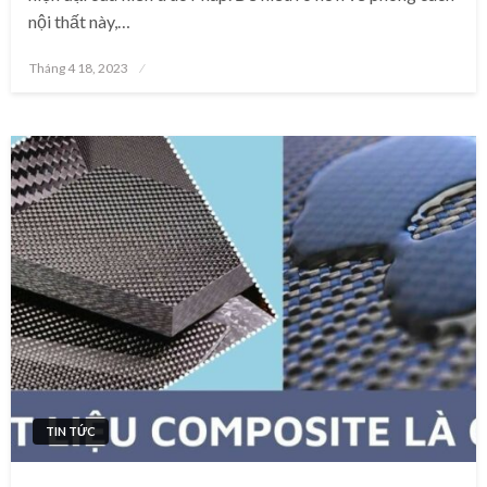
nội thất này,…
Posted
Tháng 4 18, 2023
on
TIN TỨC