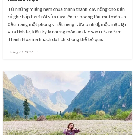
Từ những miếng nem chua thanh thanh, cay nồng cho đến
rổ ghẹ hấp tươi rói vừa đưa lên từ boong tàu, mỗi món ăn
đều mang một phong vị rất riêng, vừa bình dị, mộc mạc lại
vừa tinh tế, kiêu kỳ là những món ăn đặc sản ở Sầm Sơn
Thanh Hóa mà khách du lịch không thể bỏ qua.
Posted
Tháng 7 1, 2026
on