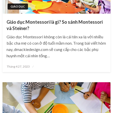
GIÁO DỤC
Giáo dục Montessori là gì? So sánh Montessori
và Steiner?
Giáo dục Montessori không còn là cái tên xa lạ với nhiều
bậc cha mẹ có con ở độ tuổi mầm non. Trong bài viết hôm
nay, dmackiedesign.com sẽ cung cấp cho các bậc phụ
huynh một cái nhìn tổng…
Posted
Tháng 4 27, 2023
on