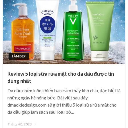
LÀM ĐẸP
Review 5 loại sữa rửa mặt cho da dầu được tin
dùng nhất
Da dầu nhờn luôn khiến bạn cảm thấy khó chịu, đặc biệt là
những ngày hè nóng bức. Bài viết sau đây,
dmackiedesign.com sẽ giới thiệu 5 loại sữa rửa mặt cho
da dầu giúp làm sạch sâu, loại bỏ…
Posted
Tháng 4 8, 2023
on