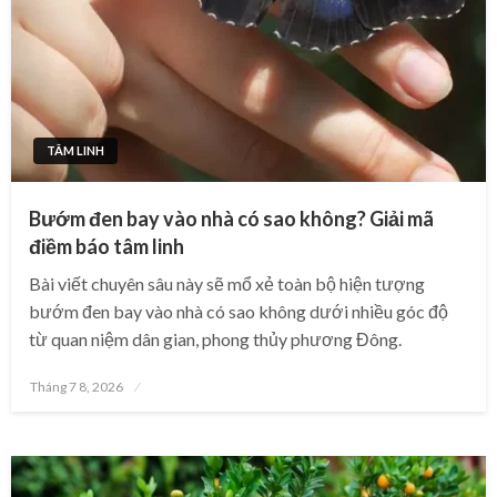
TÂM LINH
Bướm đen bay vào nhà có sao không? Giải mã
điềm báo tâm linh
Bài viết chuyên sâu này sẽ mổ xẻ toàn bộ hiện tượng
bướm đen bay vào nhà có sao không dưới nhiều góc độ
từ quan niệm dân gian, phong thủy phương Đông.
Posted
Tháng 7 8, 2026
on