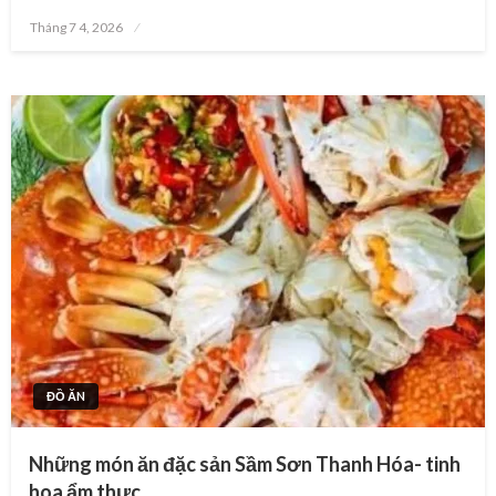
Posted
Tháng 7 4, 2026
on
ĐỒ ĂN
Những món ăn đặc sản Sầm Sơn Thanh Hóa- tinh
hoa ẩm thực