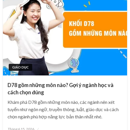
GIÁO DỤC
D78 gồm những môn nào? Gợi ý ngành học và
cách chọn đúng
Khám phá D78 gồm những môn nào, các ngành nên xét
tuyển như ngôn ngữ, truyền thông, luật, giáo dục và cách
chọn ngành phù hợp năng lực bản thân nhất nhé.
Posted
Tháng 6 15, 2026