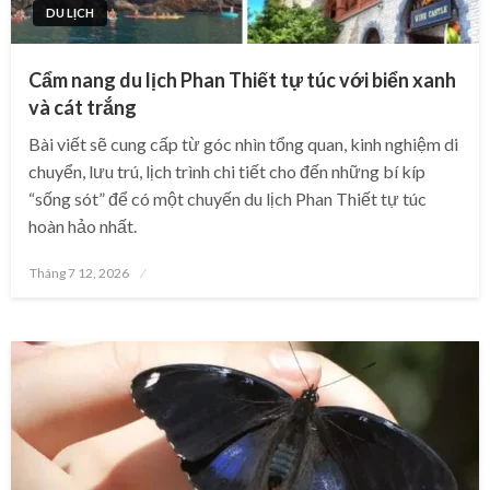
DU LỊCH
Cẩm nang du lịch Phan Thiết tự túc với biển xanh
và cát trắng
Bài viết sẽ cung cấp từ góc nhìn tổng quan, kinh nghiệm di
chuyển, lưu trú, lịch trình chi tiết cho đến những bí kíp
“sống sót” để có một chuyến du lịch Phan Thiết tự túc
hoàn hảo nhất.
Posted
Tháng 7 12, 2026
on