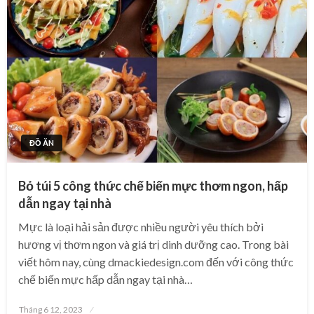
ĐỒ ĂN
Bỏ túi 5 công thức chế biến mực thơm ngon, hấp
dẫn ngay tại nhà
Mực là loại hải sản được nhiều người yêu thích bởi
hương vị thơm ngon và giá trị dinh dưỡng cao. Trong bài
viết hôm nay, cùng dmackiedesign.com đến với công thức
chế biến mực hấp dẫn ngay tại nhà…
Posted
Tháng 6 12, 2023