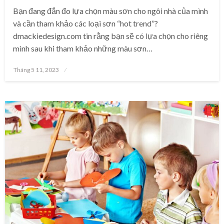
Bạn đang đắn đo lựa chọn màu sơn cho ngôi nhà của mình
và cần tham khảo các loại sơn “hot trend”?
dmackiedesign.com tin rằng bạn sẽ có lựa chọn cho riêng
mình sau khi tham khảo những màu sơn…
Posted
Tháng 5 11, 2023
on