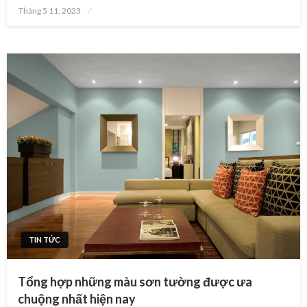
Posted
Tháng 5 11, 2023
on
TIN TỨC
Tổng hợp những màu sơn tường được ưa
chuộng nhất hiện nay