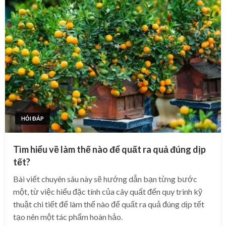
HỎI ĐÁP
Tìm hiểu về làm thế nào để quất ra quả đúng dịp
tết?
Bài viết chuyên sâu này sẽ hướng dẫn bạn từng bước
một, từ việc hiểu đặc tính của cây quất đến quy trình kỹ
thuật chi tiết để làm thế nào để quất ra quả đúng dịp tết
tạo nên một tác phẩm hoàn hảo.