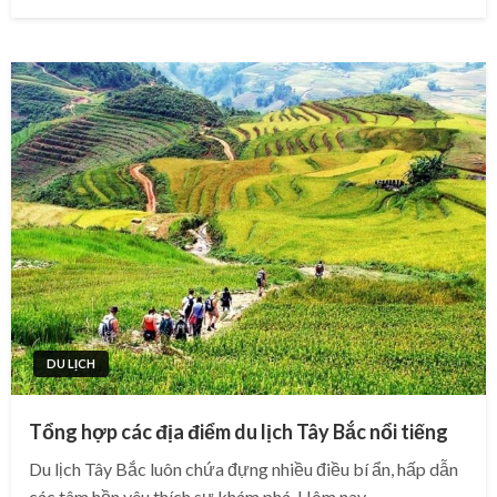
on
DU LỊCH
Tổng hợp các địa điểm du lịch Tây Bắc nổi tiếng
Du lịch Tây Bắc luôn chứa đựng nhiều điều bí ẩn, hấp dẫn
các tâm hồn yêu thích sự khám phá. Hôm nay,