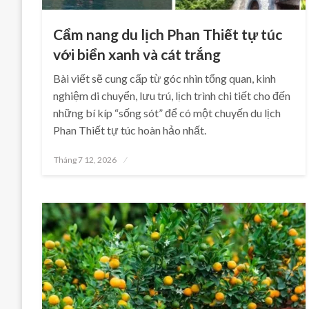
Cẩm nang du lịch Phan Thiết tự túc
với biển xanh và cát trắng
Bài viết sẽ cung cấp từ góc nhìn tổng quan, kinh
nghiệm di chuyển, lưu trú, lịch trình chi tiết cho đến
những bí kíp “sống sót” để có một chuyến du lịch
Phan Thiết tự túc hoàn hảo nhất.
Posted
Tháng 7 12, 2026
on