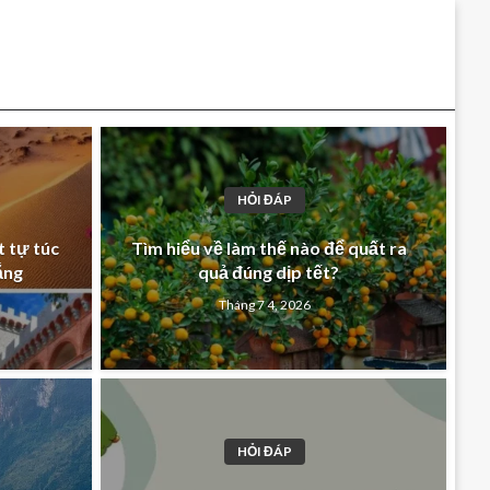
HỎI ĐÁP
t tự túc
Tìm hiểu về làm thế nào để quất ra
ắng
quả đúng dịp tết?
Tháng 7 4, 2026
HỎI ĐÁP