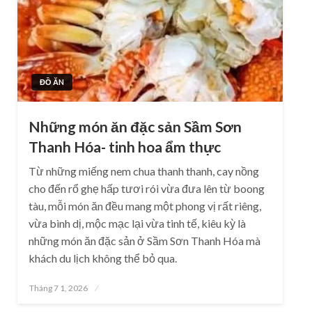
ĐỒ ĂN
Những món ăn đặc sản Sầm Sơn
Thanh Hóa- tinh hoa ẩm thực
Từ những miếng nem chua thanh thanh, cay nồng
cho đến rổ ghẹ hấp tươi rói vừa đưa lên từ boong
tàu, mỗi món ăn đều mang một phong vị rất riêng,
vừa bình dị, mộc mạc lại vừa tinh tế, kiêu kỳ là
những món ăn đặc sản ở Sầm Sơn Thanh Hóa mà
khách du lịch không thể bỏ qua.
Posted
Tháng 7 1, 2026
on