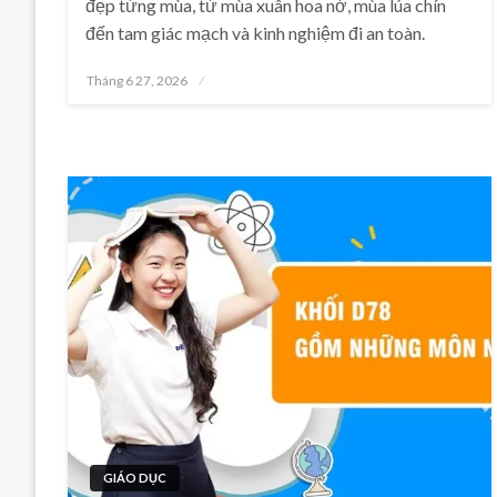
đẹp từng mùa, từ mùa xuân hoa nở, mùa lúa chín
đến tam giác mạch và kinh nghiệm đi an toàn.
Posted
Tháng 6 27, 2026
on
GIÁO DỤC