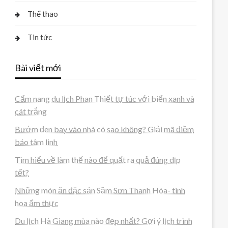
Thể thao
Tin tức
Bài viết mới
Cẩm nang du lịch Phan Thiết tự túc với biển xanh và
cát trắng
Bướm đen bay vào nhà có sao không? Giải mã điềm
báo tâm linh
Tìm hiểu về làm thế nào để quất ra quả đúng dịp
tết?
Những món ăn đặc sản Sầm Sơn Thanh Hóa- tinh
hoa ẩm thực
Du lịch Hà Giang mùa nào đẹp nhất? Gợi ý lịch trình