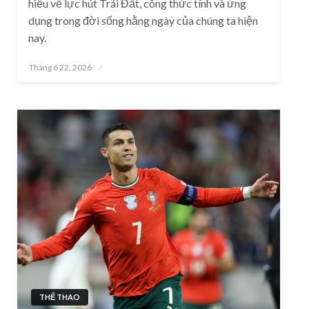
hiểu về lực hút Trái Đất, công thức tính và ứng
dụng trong đời sống hằng ngày của chúng ta hiện
nay.
Posted
Tháng 6 22, 2026
on
THỂ THAO