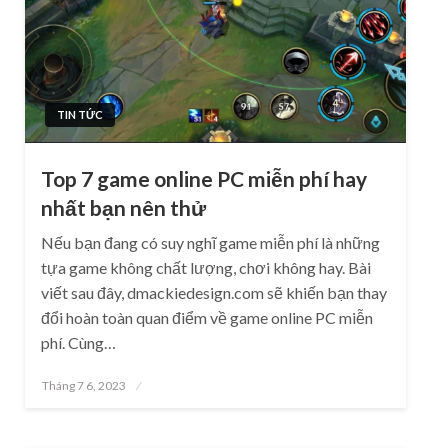
TIN TỨC
Top 7 game online PC miễn phí hay
nhất bạn nên thử
Nếu bạn đang có suy nghĩ game miễn phí là những
tựa game không chất lượng, chơi không hay. Bài
viết sau đây, dmackiedesign.com sẽ khiến bạn thay
đổi hoàn toàn quan điểm về game online PC miễn
phí. Cùng…
Posted
Tháng 7 6, 2023
on