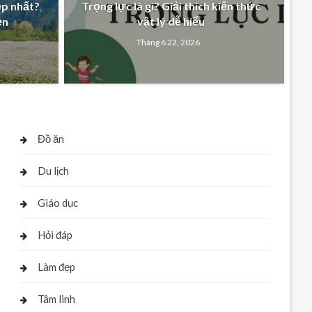
ẹp nhất?
Trọng lực là gì? Giải thích kiến thức
ẹn
vật lý dễ hiểu
Tháng 6 22, 2026
Đồ ăn
Du lịch
Giáo dục
Hỏi đáp
Làm đẹp
Tâm linh